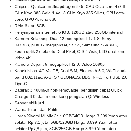
Sistem operasi Android Oreo dengan MIUI 9.5
Chipset: Qualcomm Snapdragon 845, CPU Octa-core 4x2.8
GHz Kryo 385 Gold & 4x1.8 GHz Kryo 385 Silver, CPU octa-
core, GPU Adreno 630
RAM 6 dan 8GB
Penyimpanan internal : 64GB, 128GB atau 256GB internal
Kamera Belakang: Dual 12 megapiksel, f / 1.8, Sony
IMX363, plus 12 megapiksel, f / 2.4, Samsung S5K3M3,
zoom optik 2x telefoto Dual Pixel, OIS 4-Axis, LED dual tone,
video 4K
Kamera Depan: 5 megapiksel, f2.0, Video 1080p
Konektivitas: 4G VoLTE, Dual SIM, Bluetooth 5.0, Wi-Fi dual-
band 802.11ac, A-GPS / GLONASS, BDS, NFC, Port USB 2.0
Tipe-C
Baterai: 3,400mAh non-removable, pengisian cepat Quick
Charge 3.0, dan mendukung pengisian Qi Wireless
Sensor sidik jari
Warna Hitam dan Putih
Harga Xiaomi Mi Mix 2s : 6GB/64GB Harga 3.299 Yuan atau
sekitar Rp 7,1 juta, 6GB/128GB Harga 3.599 Yuan atau
sekitar Rp7,8 juta, 8GB/256GB Harga 3.999 Yuan atau