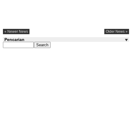
« Newer News
Older News »
Pencarian