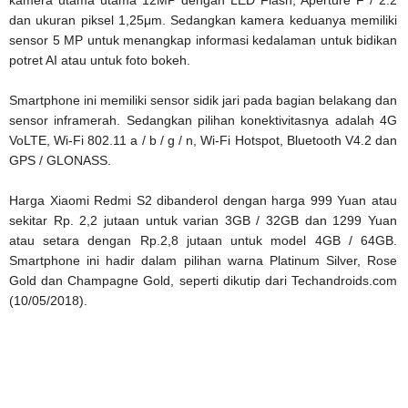
kamera utama utama 12MP dengan LED Flash, Aperture F / 2.2
dan ukuran piksel 1,25μm. Sedangkan kamera keduanya memiliki
sensor 5 MP untuk menangkap informasi kedalaman untuk bidikan
potret AI atau untuk foto bokeh.
Smartphone ini memiliki sensor sidik jari pada bagian belakang dan
sensor inframerah. Sedangkan pilihan konektivitasnya adalah 4G
VoLTE, Wi-Fi 802.11 a / b / g / n, Wi-Fi Hotspot, Bluetooth V4.2 dan
GPS / GLONASS.
Harga Xiaomi Redmi S2 dibanderol dengan harga 999 Yuan atau
sekitar Rp. 2,2 jutaan untuk varian 3GB / 32GB dan 1299 Yuan
atau setara dengan Rp.2,8 jutaan untuk model 4GB / 64GB.
Smartphone ini hadir dalam pilihan warna Platinum Silver, Rose
Gold dan Champagne Gold, seperti dikutip dari Techandroids.com
(10/05/2018).