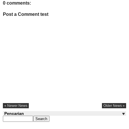
0 comments:
Post a Comment test
« Newer News
Older News »
Pencarian