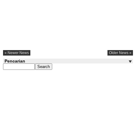
« Newer News
Older News »
Pencarian