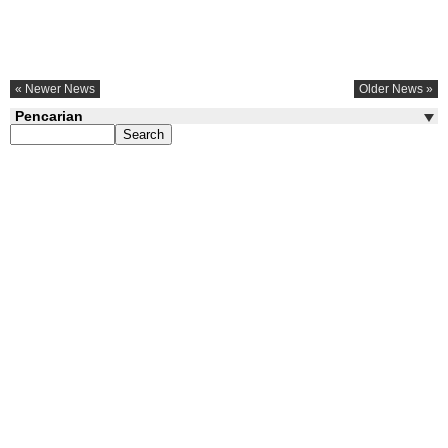
« Newer News
Older News »
Pencarian