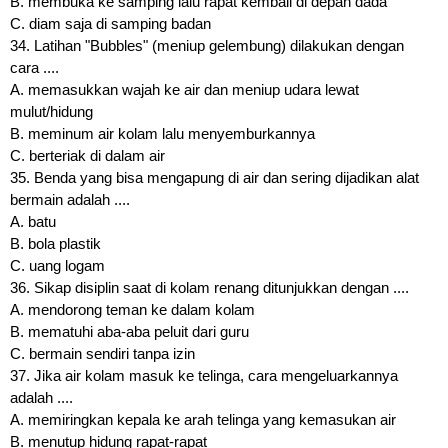
B. membuka ke samping lalu rapat kembali di depan dada
C. diam saja di samping badan
34. Latihan "Bubbles" (meniup gelembung) dilakukan dengan
cara ....
A. memasukkan wajah ke air dan meniup udara lewat
mulut/hidung
B. meminum air kolam lalu menyemburkannya
C. berteriak di dalam air
35. Benda yang bisa mengapung di air dan sering dijadikan alat
bermain adalah ....
A. batu
B. bola plastik
C. uang logam
36. Sikap disiplin saat di kolam renang ditunjukkan dengan ....
A. mendorong teman ke dalam kolam
B. mematuhi aba-aba peluit dari guru
C. bermain sendiri tanpa izin
37. Jika air kolam masuk ke telinga, cara mengeluarkannya
adalah ....
A. memiringkan kepala ke arah telinga yang kemasukan air
B. menutup hidung rapat-rapat