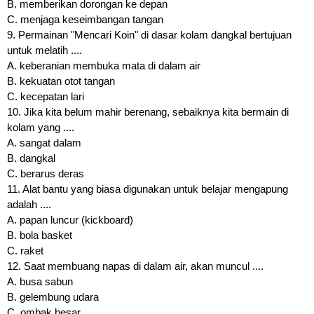
B. memberikan dorongan ke depan
C. menjaga keseimbangan tangan
9. Permainan "Mencari Koin" di dasar kolam dangkal bertujuan
untuk melatih ....
A. keberanian membuka mata di dalam air
B. kekuatan otot tangan
C. kecepatan lari
10. Jika kita belum mahir berenang, sebaiknya kita bermain di
kolam yang ....
A. sangat dalam
B. dangkal
C. berarus deras
11. Alat bantu yang biasa digunakan untuk belajar mengapung
adalah ....
A. papan luncur (kickboard)
B. bola basket
C. raket
12. Saat membuang napas di dalam air, akan muncul ....
A. busa sabun
B. gelembung udara
C. ombak besar