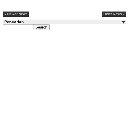
« Newer News
Older News »
Pencarian