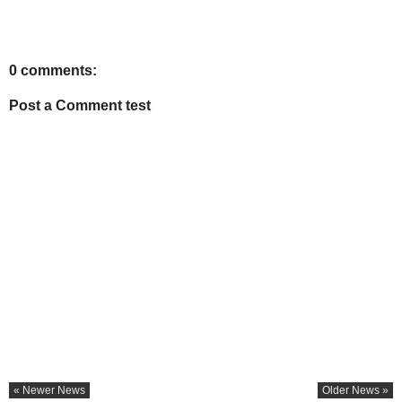
0 comments:
Post a Comment test
« Newer News
Older News »