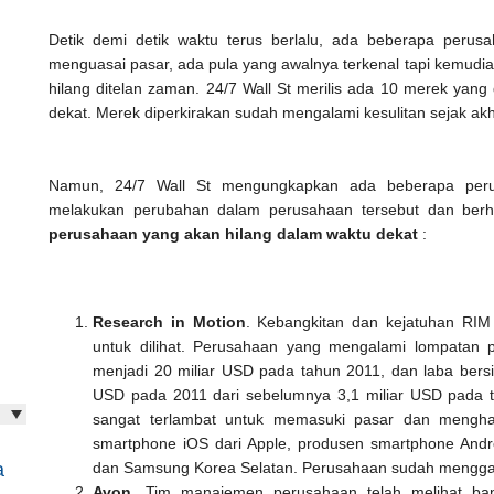
Detik demi detik waktu terus berlalu, ada beberapa peru
menguasai pasar, ada pula yang awalnya terkenal tapi kemudia
hilang ditelan zaman. 24/7 Wall St merilis ada 10 merek yang
dekat. Merek diperkirakan sudah mengalami kesulitan sejak akh
Namun, 24/7 Wall St mengungkapkan ada beberapa per
melakukan perubahan dalam perusahaan tersebut dan berhas
perusahaan yang akan hilang dalam waktu dekat
:
Research in Motion
. Kebangkitan dan kejatuhan RIM 
untuk dilihat. Perusahaan yang mengalami lompatan 
menjadi 20 miliar USD pada tahun 2011, dan laba bersi
USD pada 2011 dari sebelumnya 3,1 miliar USD pada t
sangat terlambat untuk memasuki pasar dan menghad
smartphone iOS dari Apple, produsen smartphone Andro
a
dan Samsung Korea Selatan. Perusahaan sudah mengg
Avon
. Tim manajemen perusahaan telah melihat ba