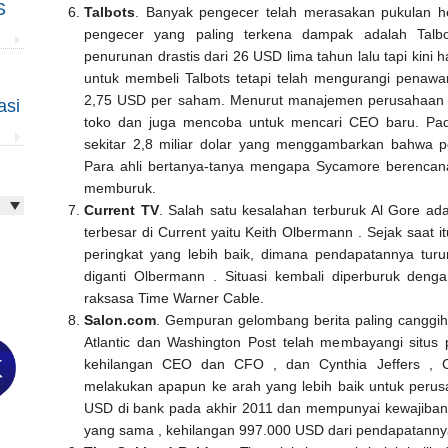
S
Talbots
. Banyak pengecer telah merasakan pukulan heb
pengecer yang paling terkena dampak adalah Talb
penurunan drastis dari 26 USD lima tahun lalu tapi kini
untuk membeli Talbots tetapi telah mengurangi penaw
2,75 USD per saham. Menurut manajemen perusahaan ,
asi
toko dan juga mencoba untuk mencari CEO baru. Pad
sekitar 2,8 miliar dolar yang menggambarkan bahwa p
Para ahli bertanya-tanya mengapa Sycamore berencana
memburuk.
Current TV
. Salah satu kesalahan terburuk Al Gore a
terbesar di Current yaitu Keith Olbermann . Sejak saat
peringkat yang lebih baik, dimana pendapatannya turun
diganti Olbermann . Situasi kembali diperburuk denga
raksasa Time Warner Cable.
Salon.com
. Gempuran gelombang berita paling canggih
Atlantic dan Washington Post telah membayangi situs 
kehilangan CEO dan CFO , dan Cynthia Jeffers , 
melakukan apapun ke arah yang lebih baik untuk peru
USD di bank pada akhir 2011 dan mempunyai kewajiban 1
yang sama , kehilangan 997.000 USD dari pendapatann