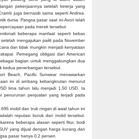
langan pekerjaannya setelah kinerja yang
ramb juga bernasib sama seperti Andrea.
ik dunia. Pangsa pasar saat ini Avon telah
 kepercayaan pada merek tersebut.
nikmati beberapa manfaat seperti bebas
 setelah mengajukan pailit pada November
ncana dan tidak mungkin menjadi kenyataan
kapai. Pemegang obligasi dari American
ys sebagai bagian untuk menggabungkan dua
uk kedua penerbangan tersebut.
ort Beach, Pacific Sunwear menawarkan
haan ini di ambang kebangkrutan menurut
USD lima tahun lalu menjadi 1,50 USD. Ia
i penurunan penjualan yang terjadi pada
.695 mobil dan truk ringan di awal tahun ini
dalah reputasi buruk dari mobil tersebut.
karena beberapa alasan seperti fitur, bodi
SUV yang dijual dengan harga kurang dari
gsa pasar hanya 0,2 persen.