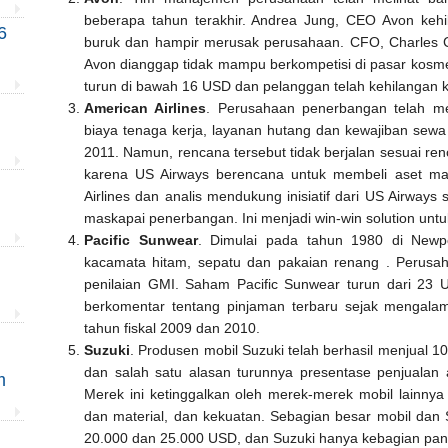
beberapa tahun terakhir. Andrea Jung, CEO Avon kehi
6
buruk dan hampir merusak perusahaan. CFO, Charles C
Avon dianggap tidak mampu berkompetisi di pasar kosmet
turun di bawah 16 USD dan pelanggan telah kehilangan
American Airlines
. Perusahaan penerbangan telah me
biaya tenaga kerja, layanan hutang dan kewajiban sewa
2011. Namun, rencana tersebut tidak berjalan sesuai re
karena US Airways berencana untuk membeli aset mas
Airlines dan analis mendukung inisiatif dari US Airwa
maskapai penerbangan. Ini menjadi win-win solution unt
Pacific Sunwear
. Dimulai pada tahun 1980 di Newp
kacamata hitam, sepatu dan pakaian renang . Perusa
penilaian GMI. Saham Pacific Sunwear turun dari 23 
berkomentar tentang pinjaman terbaru sejak mengalam
tahun fiskal 2009 dan 2010.
Suzuki
. Produsen mobil Suzuki telah berhasil menjual 10
dan salah satu alasan turunnya presentase penjualan a
m
Merek ini ketinggalkan oleh merek-merek mobil lainnya 
dan material, dan kekuatan. Sebagian besar mobil dan 
20.000 dan 25.000 USD, dan Suzuki hanya kebagian pan