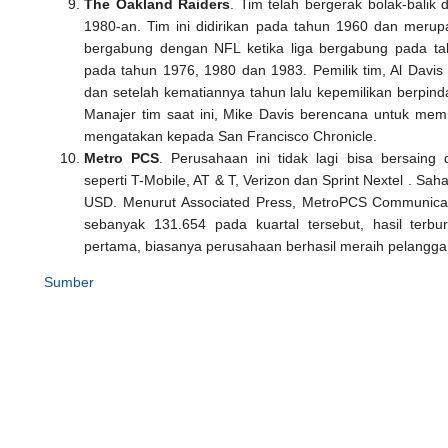
The Oakland Raiders
. Tim telah bergerak bolak-balik
1980-an. Tim ini didirikan pada tahun 1960 dan meru
bergabung dengan NFL ketika liga bergabung pada 
pada tahun 1976, 1980 dan 1983. Pemilik tim, Al Davis
dan setelah kematiannya tahun lalu kepemilikan berpin
Manajer tim saat ini, Mike Davis berencana untuk me
mengatakan kepada San Francisco Chronicle.
Metro PCS
. Perusahaan ini tidak lagi bisa bersaing
seperti T-Mobile, AT & T, Verizon dan Sprint Nextel . S
USD. Menurut Associated Press, MetroPCS Communicat
sebanyak 131.654 pada kuartal tersebut, hasil terb
pertama, biasanya perusahaan berhasil meraih pelangga
Sumber