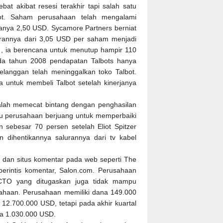
at akibat resesi terakhir tapi salah satu
ot. Saham perusahaan telah mengalami
 hanya 2,50 USD. Sycamore Partners berniat
arannya dari 3,05 USD per saham menjadi
 ia berencana untuk menutup hampir 110
a tahun 2008 pendapatan Talbots hanya
elanggan telah meninggalkan toko Talbot.
 untuk membeli Talbot setelah kinerjanya
dalah memecat bintang dengan penghasilan
 itu perusahaan berjuang untuk memperbaiki
 sebesar 70 persen setelah Eliot Spitzer
n dihentikannya salurannya dari tv kabel
 dan situs komentar pada web seperti The
perintis komentar, Salon.com. Perusahaan
CTO yang ditugaskan juga tidak mampu
sahaan. Perusahaan memiliki dana 149.000
2.700.000 USD, tetapi pada akhir kuartal
ya 1.030.000 USD.