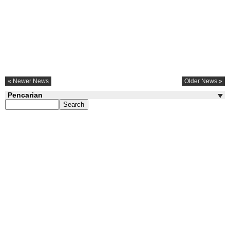
« Newer News
Older News »
Pencarian