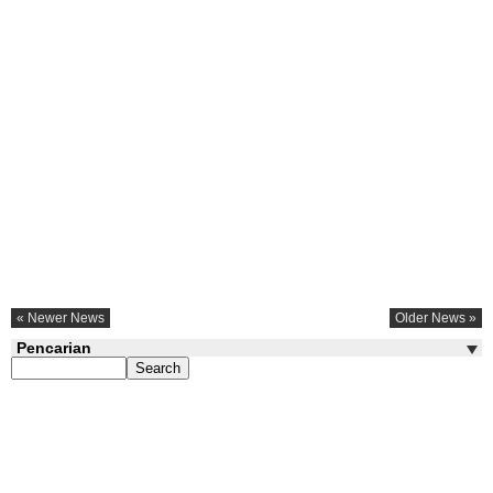
« Newer News
Older News »
Pencarian