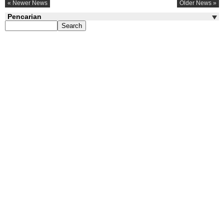
« Newer News
Older News »
Pencarian