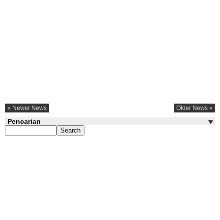
« Newer News
Older News »
Pencarian