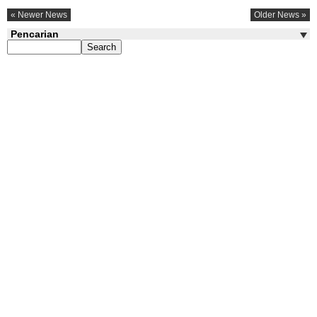
« Newer News
Older News »
Pencarian