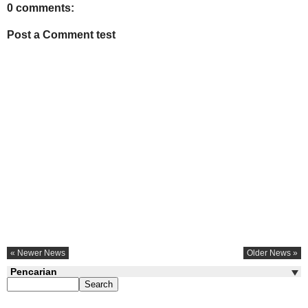
0 comments:
Post a Comment test
« Newer News
Older News »
Pencarian