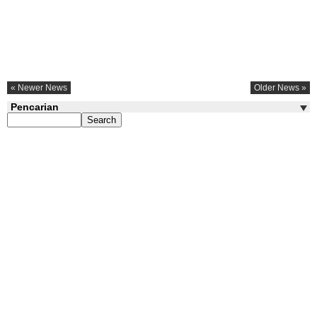
« Newer News
Older News »
Pencarian