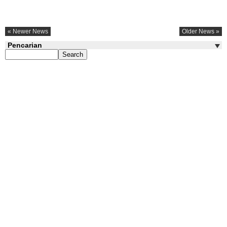
« Newer News
Older News »
Pencarian