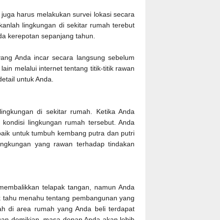
uga harus melakukan survei lokasi secara
anlah lingkungan di sekitar rumah terebut
nda kerepotan sepanjang tahun.
yang Anda incar secara langsung sebelum
in melalui internet tentang titik-titik rawan
detail untuk Anda.
ingkungan di sekitar rumah. Ketika Anda
ondisi lingkungan rumah tersebut. Anda
baik untuk tumbuh kembang putra dan putri
lingkungan yang rawan terhadap tindakan
membalikkan telapak tangan, namun Anda
ak tahu menahu tentang pembangunan yang
ah di area rumah yang Anda beli terdapat
ngan demikian, masa depan Anda akan lebih