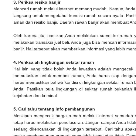
3. Periksa resiko banjir
Mencari rumah melalui internet memang mudah. Namun, Anda j
langsung untuk mengetahui kondisi rumah secara nyata. Pastik
aman dari resiko banjir. Daerah rawan banjir akan membuat A
Oleh karena itu, pastikan Anda melakukan survei ke rumah 
melakukan transaksi jual beli. Anda juga bisa mencari informasi la
banjir. Hal tersebut akan memberikan informasi yang lebih men
4. Periksalah lingkungan sekitar rumah
Hal lain yang tidak boleh Anda lewatkan adalah mengecek l
memutuskan untuk membeli rumah, Anda harus siap dengan k
harus memastikan bahwa kondisi di lingkungan sekitar rumah 
Anda. Pastikan pula lingkungan di sekitar rumah bukanlah 
kejahatan dan kriminal.
5. Cari tahu tentang info pembangunan
Meskipun mengecek harga rumah melalui internet semudah 
tetap harus melakukan penelusuran. Jangan sampai Anda tid
sedang direncanakan di lingkungan tersebut. Cari tahu apak
resiko pembangunan properti yang lebih tinggi atau tidak. De