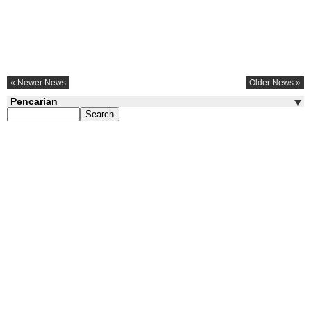
« Newer News
Older News »
Pencarian