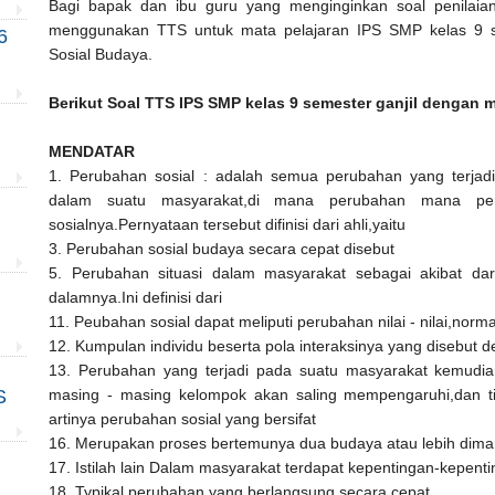
Bagi bapak dan ibu guru yang menginginkan soal penilaian
menggunakan TTS untuk mata pelajaran IPS SMP kelas 9 s
6
Sosial Budaya.
Berikut Soal TTS IPS SMP kelas 9 semester ganjil dengan 
MENDATAR
1. Perubahan sosial : adalah semua perubahan yang terja
dalam suatu masyarakat,di mana perubahan mana per
sosialnya.Pernyataan tersebut difinisi dari ahli,yaitu
3. Perubahan sosial budaya secara cepat disebut
5. Perubahan situasi dalam masyarakat sebagai akibat dar
dalamnya.Ini definisi dari
11. Peubahan sosial dapat meliputi perubahan nilai - nilai,norm
12. Kumpulan individu beserta pola interaksinya yang disebut 
13. Perubahan yang terjadi pada suatu masyarakat kemudian
masing - masing kelompok akan saling mempengaruhi,dan tid
S
artinya perubahan sosial yang bersifat
16. Merupakan proses bertemunya dua budaya atau lebih dim
17. Istilah lain Dalam masyarakat terdapat kepentingan-kepent
18. Typikal perubahan yang berlangsung secara cepat