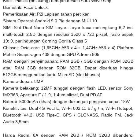
Bodi : Plastik (belakang) dengan desain Aura Wave Grip
Biometrik: Face Unlock.
Pemeriksaan Air: P2i Lapisan tahan percikan
Sistem Operasi: Android 9.0 Pie dengan MIUI 10
SIM: Slot Dual Nano SIM Layar: Layar kaca melengkung 6,2 inci
multi-touch 2.5D dengan resolusi 1520 x 720 piksel, rasio aspek
19: 9, perlindungan Corning Gorilla Glass 5
Chipset: Octa-core (1,95GHz A53 x 4 + 1,4GHz A53 x 4) Platform
Mobile Snapdragon 439 dengan GPU Adreno 505
RAM dengan penyimpanan: RAM 2GB / 3GB dengan ROM 32GB
atau RAM 3GB dengan ROM 32GB. Dapat diperluas hingga
512GB menggunakan kartu MicroSD (slot khusus)
Kamera depan: 8MP
Kamera belakang: 12MP tunggal dengan flash LED, sensor Sony
IMX363, Aperture F / 1.9, 1.4um piksel, Dual PD AF
Baterai: 5000mAh (khas) dengan dukungan pengisian cepat 18W
Konektivitas: Dual 4G VoLTE, Wi-Fi 802.11 b / g / n, Wi-Fi Hotspot,
Bluetooth V4.2, USB Tipe-C, GPS / GLONASS, Radio FM, Jack
Audio 3,5mm
Harga Redmi 8A dengan RAM 2GB / ROM 32GB dibanderol