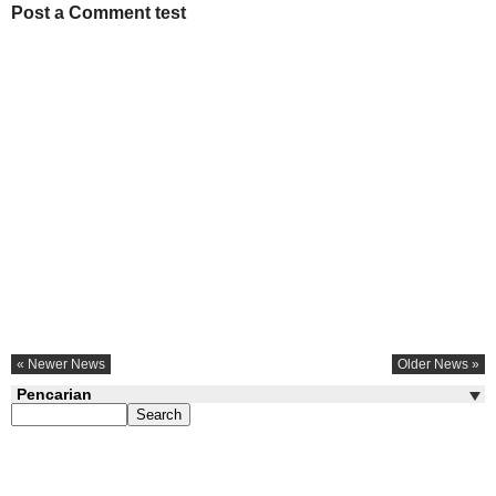
Post a Comment test
« Newer News
Older News »
Pencarian