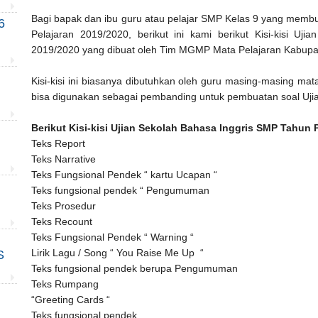
Bagi bapak dan ibu guru atau pelajar SMP Kelas 9 yang membu
6
Pelajaran 2019/2020, berikut ini kami berikut Kisi-kisi Uj
2019/2020 yang dibuat oleh Tim MGMP Mata Pelajaran Kabup
Kisi-kisi ini biasanya dibutuhkan oleh guru masing-masing mata 
bisa digunakan sebagai pembanding untuk pembuatan soal Ujia
Berikut Kisi-kisi Ujian Sekolah Bahasa Inggris SMP Tahun P
Teks Report
Teks Narrative
Teks Fungsional Pendek “ kartu Ucapan “
Teks fungsional pendek “ Pengumuman
Teks Prosedur
Teks Recount
Teks Fungsional Pendek “ Warning “
Lirik Lagu / Song “ You Raise Me Up “
S
Teks fungsional pendek berupa Pengumuman
Teks Rumpang
“Greeting Cards “
Teks fungsional pendek