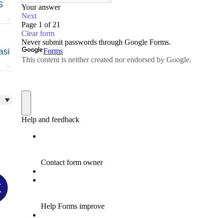
S
asi