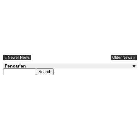
« Newer News
Older News »
Pencarian