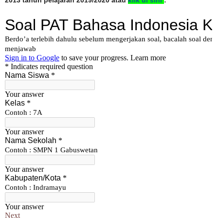
2013 tahun pelajaran 2019/2020 atau
klik di sini
: