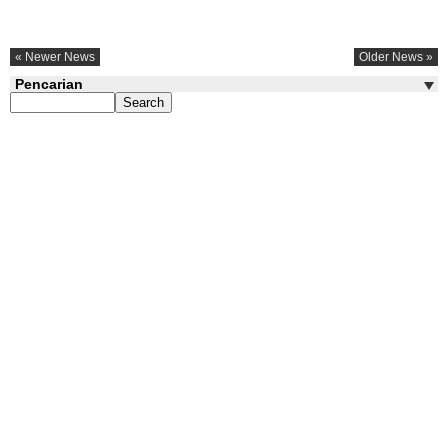
« Newer News
Older News »
Pencarian