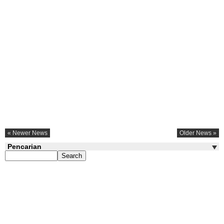
« Newer News
Older News »
Pencarian