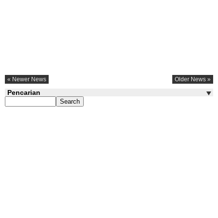
« Newer News
Older News »
Pencarian