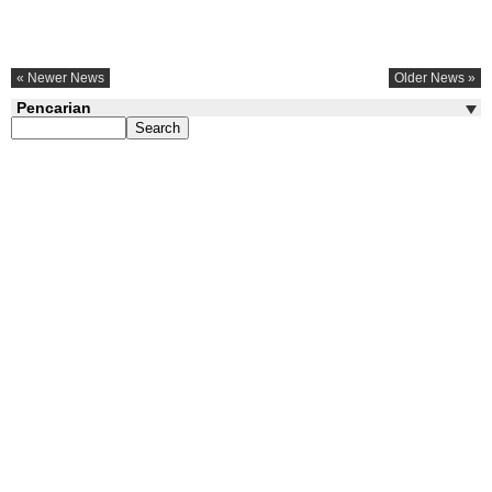
« Newer News
Older News »
Pencarian