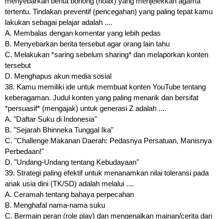
menyebarkan berita bohong (hoax) yang menjelekkan agama
tertentu. Tindakan preventif (pencegahan) yang paling tepat kamu
lakukan sebagai pelajar adalah ....
A. Membalas dengan komentar yang lebih pedas
B. Menyebarkan berita tersebut agar orang lain tahu
C. Melakukan *saring sebelum sharing* dan melaporkan konten
tersebut
D. Menghapus akun media sosial
38. Kamu memiliki ide untuk membuat konten YouTube tentang
keberagaman. Judul konten yang paling menarik dan bersifat
*persuasif* (mengajak) untuk generasi Z adalah ....
A. "Daftar Suku di Indonesia"
B. "Sejarah Bhinneka Tunggal Ika"
C. "Challenge Makanan Daerah: Pedasnya Persatuan, Manisnya
Perbedaan!"
D. "Undang-Undang tentang Kebudayaan"
39. Strategi paling efektif untuk menanamkan nilai toleransi pada
anak usia dini (TK/SD) adalah melalui ....
A. Ceramah tentang bahaya perpecahan
B. Menghafal nama-nama suku
C. Bermain peran (role play) dan mengenalkan mainan/cerita dari