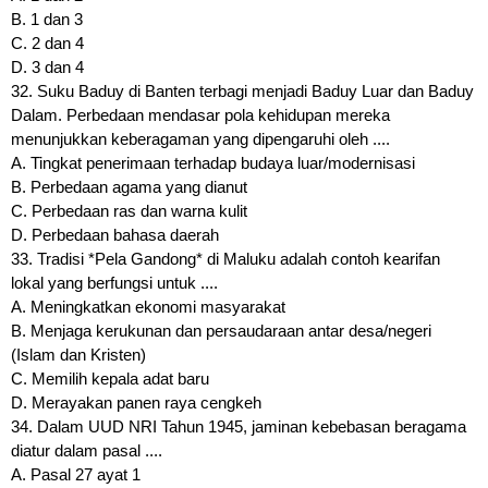
B. 1 dan 3
C. 2 dan 4
D. 3 dan 4
32. Suku Baduy di Banten terbagi menjadi Baduy Luar dan Baduy
Dalam. Perbedaan mendasar pola kehidupan mereka
menunjukkan keberagaman yang dipengaruhi oleh ....
A. Tingkat penerimaan terhadap budaya luar/modernisasi
B. Perbedaan agama yang dianut
C. Perbedaan ras dan warna kulit
D. Perbedaan bahasa daerah
33. Tradisi *Pela Gandong* di Maluku adalah contoh kearifan
lokal yang berfungsi untuk ....
A. Meningkatkan ekonomi masyarakat
B. Menjaga kerukunan dan persaudaraan antar desa/negeri
(Islam dan Kristen)
C. Memilih kepala adat baru
D. Merayakan panen raya cengkeh
34. Dalam UUD NRI Tahun 1945, jaminan kebebasan beragama
diatur dalam pasal ....
A. Pasal 27 ayat 1