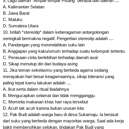
9. Lagu daerah *Ampar-Ampar Pisang* berasal dari daerah ....
A. Kalimantan Selatan
B. Jawa Barat
C. Maluku
D. Sumatera Utara
10. Istilah *stereotip* dalam keberagaman antargolongan
seringkali bermakna negatif. Pengertian stereotip adalah ....
A. Pandangan yang merendahkan suku lain
B. Anggapan yang kaku/umum terhadap suatu kelompok tertentu
C. Perasaan cinta berlebihan terhadap daerah asal
D. Sikap menutup diri dari budaya asing
11. Jika teman sekelasmu yang berbeda agama sedang
merayakan hari besar keagamaannya, sikap toleransi yang
paling tepat kamu lakukan adalah ....
A. Ikut serta dalam ritual ibadahnya
B. Mengucapkan selamat dan tidak mengganggu
C. Meminta makanan khas hari raya tersebut
D. Acuh tak acuh karena bukan urusan kita
12. Pak Budi adalah warga baru di desa Sukamaju. Ia berasal
dari suku yang berbeda dengan mayoritas warga. Saat ada kerja
bakti membersihkan selokan, tindakan Pak Budi yang