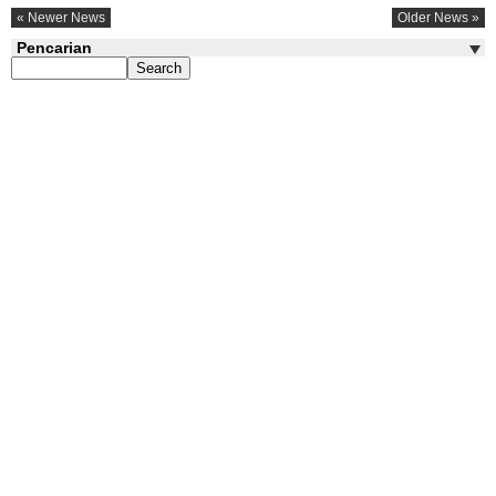
« Newer News
Older News »
Pencarian