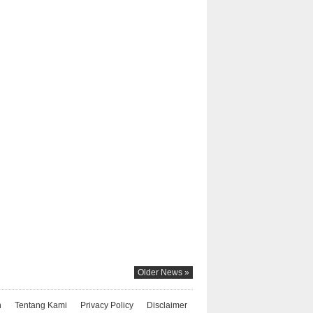
Older News »
n
Tentang Kami
Privacy Policy
Disclaimer