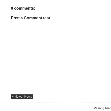
0 comments:
Post a Comment test
« Newer News
Pasang Ikla