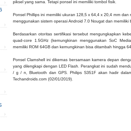
piksel yang sama. Tetapi ponsel ini memiliki tombol fisik.
6
Ponsel Phillips ini memiliki ukuran 128,5 x 64,4 x 20,4 mm dan 
menggunakan sistem operasi Android 7.0 Nougat dan memiliki
Berdasarkan otoritas sertifikasi tersebut mengungkapkan k
quad-core 1.5GHz (kemungkinan menggunakan SoC MediaT
memiliki ROM 64GB dan kemungkinan bisa ditambah hingga 
Ponsel Clamshell ini dikemas bersamaan kamera depan den
yang dilengkapi dengan LED Flash. Perangkat ini sudah men
/ g / n, Bluetooth dan GPS. Philips S351F akan hadir dalam 
Techandroids.com (02/01/2019).
S