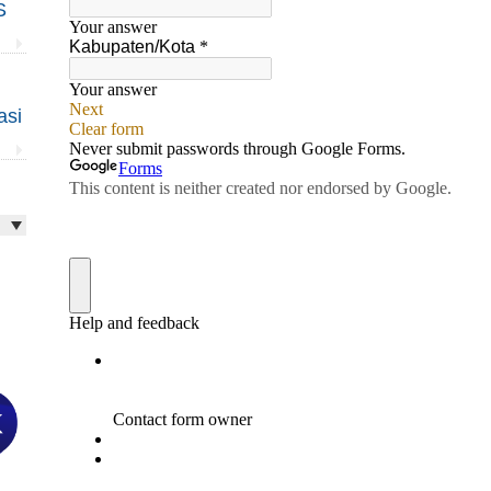
S
asi