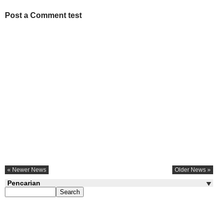
Post a Comment test
« Newer News
Older News »
Pencarian