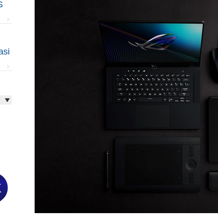
S
asi