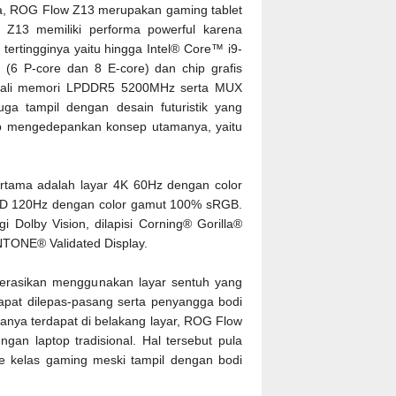
a, ROG Flow Z13 merupakan gaming tablet
 Z13 memiliki performa powerful karena
tertingginya yaitu hingga Intel® Core™ i9-
(6 P-core dan 8 E-core) dan chip grafis
ibekali memori LPDDR5 5200MHz serta MUX
a tampil dengan desain futuristik yang
tap mengedepankan konsep utamanya, yaitu
tama adalah layar 4K 60Hz dengan color
 HD 120Hz dengan color gamut 100% sRGB.
 Dolby Vision, dilapisi Corning® Gorilla®
ANTONE® Validated Display.
erasikan menggunakan layar sentuh yang
dapat dilepas-pasang serta penyangga bodi
nya terdapat di belakang layar, ROG Flow
ngan laptop tradisional. Hal tersebut pula
elas gaming meski tampil dengan bodi