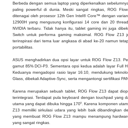
Berbeda dengan semua laptop yang diperkenalkan sebelumny
paling powerful di dunia. Meski sangat ringkas, ROG Flow
ditenagai oleh prosesor 12th Gen Intel® Core™ dengan varian 
12900H yang mengusung konfigurasi 14 core dan 20 thread 
NVIDIA terbaru. Tidak hanya itu, tablet gaming ini juga d
Switch untuk performa gaming maksimal. ROG Flow Z13 jug
terinspirasi dari tema luar angkasa di abad ke-20 namun te
portabilitas.
ASUS menghadirkan dua opsi layar untuk ROG Flow Z13. Per
gamut 85% DCI-P3. Sementara opsi kedua adalah layar Full
Keduanya mengadopsi rasio layar 16:10, mendukung teknologi
Glass, dibekali Adaptive-Sync, serta mengantongi sertifikasi P
Karena merupakan sebuah tablet, ROG Flow Z13 dapat diop
terintegrasi. Terdapat pula keyboard dengan touchpad yang 
utama yang dapat dibuka hingga 170⁰. Karena komponen utama
Z13 memiliki sirkulasi udara yang lebih baik dibandingkan de
yang membuat ROG Flow Z13 mampu menampung hardware k
yang sangat ringkas.