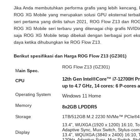
Jika Anda membutuhkan performa grafis yang lebih kencang,
ROG XG Mobile yang merupakan solusi GPU eksternal terbaik
seri pertama yang dirilis tahun 2021, ROG Flow Z13 dan RO
ROG XG Mobile seri terbaru yang ditenagai chip grafis NVID
saja ROG XG Mobile tetap dibekali dengan berbagai port eks
daya ketika dihubungkan ke ROG Flow Z13.
Berikut spesifikasi dan Harga ROG Flow Z13 (GZ301)
ROG Flow Z13 (GZ301)
M
ain Spec.
12th Gen Intel®Core™ i7-12700H P
CPU
up to 4.7 GHz, 14 cores: 6 P-cores 
Operating System
Windows 1
1 Home
Memory
8x2GB LPDDR5
Storage
1TB/512GB M.2 2230 NVMe™ PCIe®4
13.4”, WUXGA (1920 x 1200) 16:10, T
Adaptive Sync, Mux Switch, Stylus-comp
Display
13.4”, WQUXGA (3840 x 2400) 16:10, 
120Hz, Adaptive Sync, Mux Switch, Styl