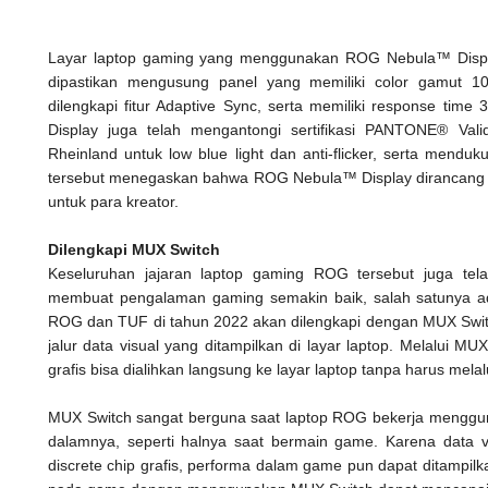
Layar laptop gaming yang menggunakan ROG Nebula™ Disp
dipastikan mengusung panel yang memiliki color gamut 10
dilengkapi fitur Adaptive Sync, serta memiliki response tim
Display juga telah mengantongi sertifikasi PANTONE® Vali
Rheinland untuk low blue light dan anti-flicker, serta menduku
tersebut menegaskan bahwa ROG Nebula™ Display dirancang ti
untuk para kreator.
Dilengkapi MUX Switch
Keseluruhan jajaran laptop gaming ROG tersebut juga tela
membuat pengalaman gaming semakin baik, salah satunya ad
ROG dan TUF di tahun 2022 akan dilengkapi dengan MUX Switc
jalur data visual yang ditampilkan di layar laptop. Melalui MUX 
grafis bisa dialihkan langsung ke layar laptop tanpa harus melal
MUX Switch sangat berguna saat laptop ROG bekerja mengguna
dalamnya, seperti halnya saat bermain game. Karena data vi
discrete chip grafis, performa dalam game pun dapat ditampilk