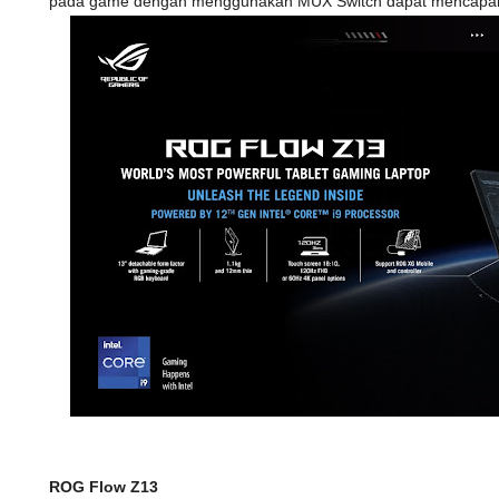
pada game dengan menggunakan MUX Switch dapat mencapai
ROG Flow Z13