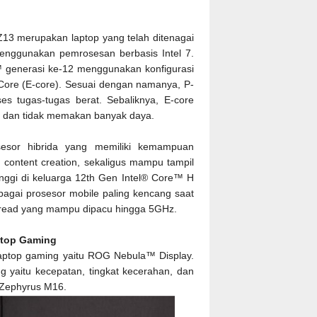
3 merupakan laptop yang telah ditenagai
enggunakan pemrosesan berbasis Intel 7.
 generasi ke-12 menggunakan konfigurasi
t Core (E-core). Sesuai dengan namanya, P-
es tugas-tugas berat. Sebaliknya, E-core
n dan tidak memakan banyak daya.
esor hibrida yang memiliki kemampuan
 content creation, sekaligus mampu tampil
tinggi di keluarga 12th Gen Intel® Core™ H
bagai prosesor mobile paling kencang saat
 thread yang mampu dipacu hingga 5GHz.
ptop Gaming
laptop gaming yaitu ROG Nebula™ Display.
yaitu kecepatan, tingkat kecerahan, dan
G Zephyrus M16.