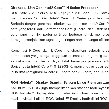
Ditenagai 12th Gen Intel® Core™ H Series Processor
6
ROG Strix SCAR Series, ROG Zephyrus M16, dan ROG Flow Z1
oleh prosesor 12th Gen Intel® Core™ H Series yang telah m
Berbeda dengan generasi sebelumnya, prosesor Intel® Core™
core yang terdiri dari Performance Core (P-core) dan Efficien
core yang memiliki performa tinggi bertugas untuk mempros
bertugas menjalankan tugas-tugas ringan namun sangat efisie
Kombinasi P-Core dan E-Core menghasilkan sebuah pros
pemrosesan yang sangat tinggi dan optimal untuk gaming dan
sangat efisien dan hemat daya. Tidak heran jika prosesor ter
Series, yaitu Intel® Core™ i9-12900HK, menyandang gelar se
ini berkat konfigurasi 14 core (6 P-core dan 8 E-core) dan 20
ROG Nebula™ Display, Standar Terbaru Layar Premium La
Kali ini ASUS ROG juga memperkenalkan standar baru layar 
m
ROG Nebula™ Display dibangun atas kebutuhan dasar gaming 
kualitas visual. Kali ini, ROG Nebula™ Display hadir di lini RO