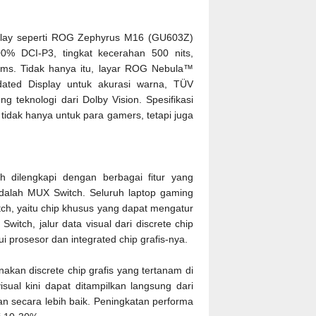
lay seperti ROG Zephyrus M16 (GU603Z)
0% DCI-P3, tingkat kecerahan 500 nits,
e 3ms. Tidak hanya itu, layar ROG Nebula™
dated Display untuk akurasi warna, TÜV
ng teknologi dari Dolby Vision. Spesifikasi
dak hanya untuk para gamers, tetapi juga
h dilengkapi dengan berbagai fitur yang
alah MUX Switch. Seluruh laptop gaming
h, yaitu chip khusus yang dapat mengatur
Switch, jalur data visual dari discrete chip
ui prosesor dan integrated chip grafis-nya.
kan discrete chip grafis yang tertanam di
sual kini dapat ditampilkan langsung dari
an secara lebih baik. Peningkatan performa