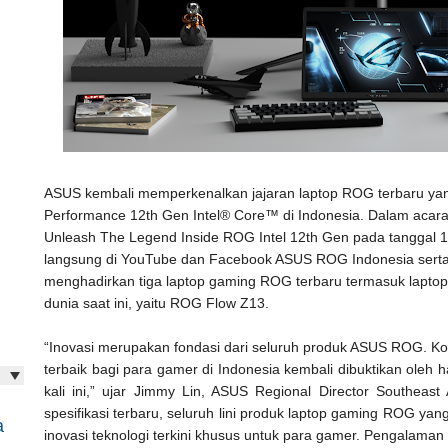
ASUS kembali memperkenalkan jajaran laptop ROG terbaru yang
Performance 12th Gen Intel® Core™ di Indonesia. Dalam acar
Unleash The Legend Inside ROG Intel 12th Gen pada tanggal 1
langsung di YouTube dan Facebook ASUS ROG Indonesia ser
menghadirkan tiga laptop gaming ROG terbaru termasuk laptop s
dunia saat ini, yaitu ROG Flow Z13.
“Inovasi merupakan fondasi dari seluruh produk ASUS ROG. K
terbaik bagi para gamer di Indonesia kembali dibuktikan oleh 
kali ini,” ujar Jimmy Lin, ASUS Regional Director Southeas
spesifikasi terbaru, seluruh lini produk laptop gaming ROG yang
a
inovasi teknologi terkini khusus untuk para gamer. Pengalaman