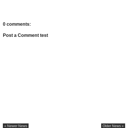
0 comments:
Post a Comment test
« Newer News
Older News »