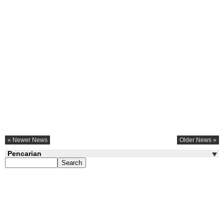
« Newer News
Older News »
Pencarian