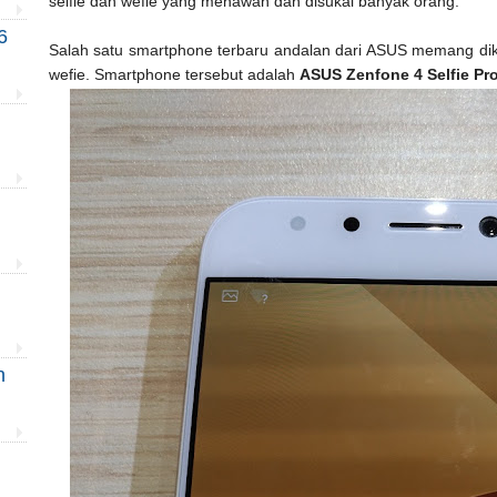
selfie dan wefie yang menawan dan disukai banyak orang.
6
Salah satu smartphone terbaru andalan dari ASUS memang dik
wefie. Smartphone tersebut adalah
ASUS Zenfone 4 Selfie Pr
n