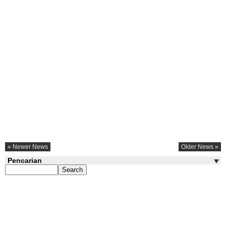
« Newer News
Older News »
Pencarian