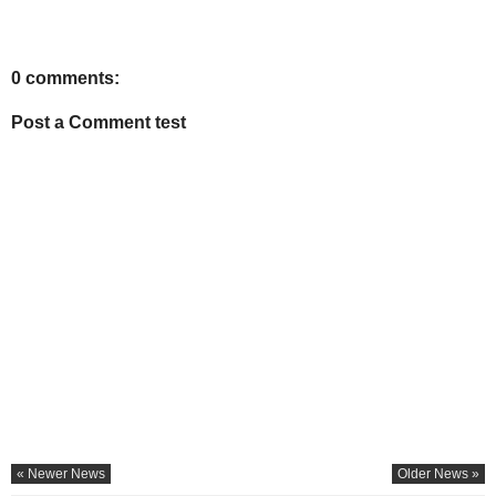
0 comments:
Post a Comment test
« Newer News
Older News »