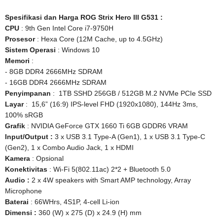
Spesifikasi dan Harga ROG Strix Hero III G531 :
CPU
: 9th Gen Intel Core i7-9750H
Prosesor
: Hexa Core (12M Cache, up to 4.5GHz)
Sistem Operasi
: Windows 10
Memori
:
- 8GB DDR4 2666MHz SDRAM
- 16GB DDR4 2666MHz SDRAM
Penyimpanan
: 1TB SSHD 256GB / 512GB M.2 NVMe PCIe SSD
Layar
: 15,6” (16:9) IPS-level FHD (1920x1080), 144Hz 3ms,
100% sRGB
Grafik
: NVIDIA GeForce GTX 1660 Ti 6GB GDDR6 VRAM
Input/Output :
3 x USB 3.1 Type-A (Gen1), 1 x USB 3.1 Type-C
(Gen2), 1 x Combo Audio Jack, 1 x HDMI
Kamera
: Opsional
Konektivitas
: Wi-Fi 5(802.11ac) 2*2 + Bluetooth 5.0
Audio :
2 x 4W speakers with Smart AMP technology, Array
Microphone
Baterai
: 66WHrs, 4S1P, 4-cell Li-ion
Dimensi :
360 (W) x 275 (D) x 24.9 (H) mm