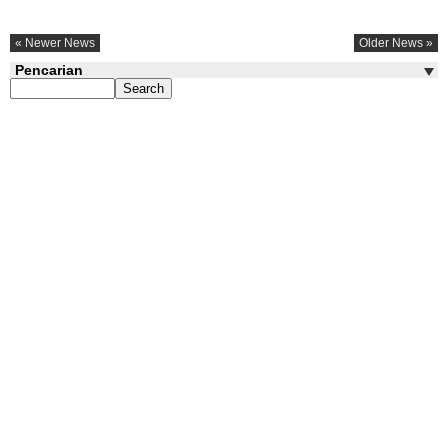
« Newer News
Older News »
Pencarian