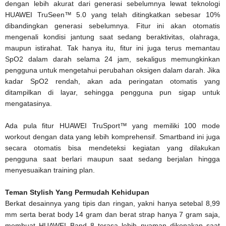
dengan lebih akurat dari generasi sebelumnya lewat teknologi
HUAWEI TruSeen™ 5.0 yang telah ditingkatkan sebesar 10%
dibandingkan generasi sebelumnya. Fitur ini akan otomatis
mengenali kondisi jantung saat sedang beraktivitas, olahraga,
maupun istirahat. Tak hanya itu, fitur ini juga terus memantau
SpO2 dalam darah selama 24 jam, sekaligus memungkinkan
pengguna untuk mengetahui perubahan oksigen dalam darah. Jika
kadar SpO2 rendah, akan ada peringatan otomatis yang
ditampilkan di layar, sehingga pengguna pun sigap untuk
mengatasinya.
Ada pula fitur HUAWEI TruSport™ yang memiliki 100 mode
workout dengan data yang lebih komprehensif. Smartband ini juga
secara otomatis bisa mendeteksi kegiatan yang dilakukan
pengguna saat berlari maupun saat sedang berjalan hingga
menyesuaikan training plan.
Teman Stylish Yang Permudah Kehidupan
Berkat desainnya yang tipis dan ringan, yakni hanya setebal 8,99
mm serta berat body 14 gram dan berat strap hanya 7 gram saja,
membuat HUAWEI Band 8 terasa lebih nyaman dikenakan saat