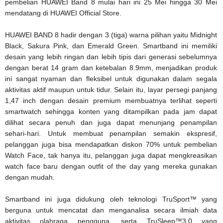
pembelian HUAWEI Band 8 mulai hari ini 25 Mei hingga 30 Mei
mendatang di HUAWEI Official Store.
HUAWEI BAND 8 hadir dengan 3 (tiga) warna pilihan yaitu Midnight
Black, Sakura Pink, dan Emerald Green. Smartband ini memiliki
desain yang lebih ringan dan lebih tipis dari generasi sebelumnya
dengan berat 14 gram dan ketebalan 8.9mm, menjadikan produk
ini sangat nyaman dan fleksibel untuk digunakan dalam segala
aktivitas aktif maupun untuk tidur. Selain itu, layar persegi panjang
1,47 inch dengan desain premium membuatnya terlihat seperti
smartwatch sehingga konten yang ditampilkan pada jam dapat
dilihat secara penuh dan juga dapat menunjang penampilan
sehari-hari. Untuk membuat penampilan semakin ekspresif,
pelanggan juga bisa mendapatkan diskon 70% untuk pembelian
Watch Face, tak hanya itu, pelanggan juga dapat mengkreasikan
watch face baru dengan outfit of the day yang mereka gunakan
dengan mudah.
Smartband ini juga didukung oleh teknologi TruSport™ yang
berguna untuk mencatat dan menganalisa secara ilmiah data
aktivitas olahraga pengguna, serta TruSleep™3.0 yang