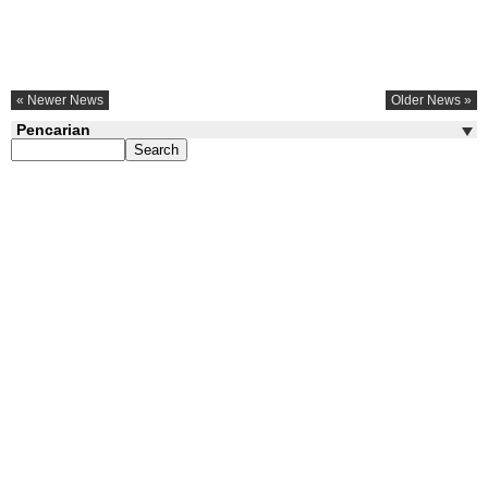
« Newer News
Older News »
Pencarian