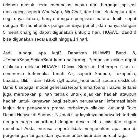
telepon masuk serta membalas pesan dari berbagai aplikasi
messaging seperti WhatsApp, WeChat, dan Line. Sedangkan dari
segi daya tahan, hanya dengan pengisian baterai lebih cepat
dengan 45 menit untuk pengisian daya penuh, dan hanya dengan
5 menit charging dapat digunakan untuk 2 hari, HUAWEI Band 8
bisa digunakan secara aktif hingga 14 hari.
Jadi, tunggu apa lagi? Dapatkan HUAWEI Band 8,
#TemanSehatSetiapSaat kamu sekarang! Pembelian online dapat
dilakukan melalui HUAWEI Official Store di beberapa situs e-
commerce terkemuka Tanah Air, seperti Shopee, Tokopedia,
Lazada, Blibli, dan Tiktok (@huawei_indonesia) secara eksklusif.
Band 8 sebagai model generasi terbaru smartband Huawei terlaris
juga merupakan pilihan terbaik untuk dijadikan hadiah ataupun
hadiah untuk karyawan bagi sebuah perusahaan, informasi lebih
lanjut dan penawaran promo terbaiknya silakan kunjungi Toko
Resmi Huawei di Shopee. Nikmati fitur layaknya smartwatch terbaik
dengan harga smartband dengan desain lebih tipis dan ringan
membuat Anda merasa seperti tidak mengenakan apa pun di
pergelangan tangan, dan nyaman untuk tidur dan berolahraga.